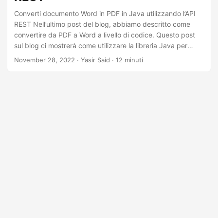
a
Converti documento Word in PDF in Java utilizzando l’API
l
REST Nell’ultimo post del blog, abbiamo descritto come
a
convertire da PDF a Word a livello di codice. Questo post
n
sul blog ci mostrerà come utilizzare la libreria Java per
convertire i documenti Word in PDF senza perdere il
a
November 28, 2022
· Yasir Said · 12 minuti
formato. Questa libreria converte facilmente i documenti
v
Word in file PDF in modo programmatico nelle tue
i
applicazioni Java. Tale conversione è utile quando si
g
desidera condividere documenti, proteggere i dati o
assicurarsi che un visualizzatore PDF sia disponibile su
a
qualsiasi piattaforma che lo disponga.
z
i
o
n
e