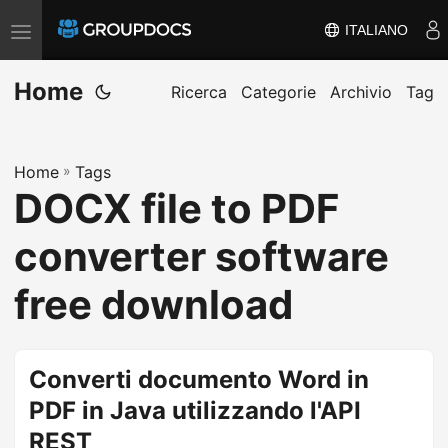
ITALIANO
A
t
Home
t
Ricerca
Categorie
Archivio
Tag
i
v
Home
»
Tags
a
DOCX file to PDF
/
d
converter software
i
s
free download
a
t
t
Converti documento Word in
i
PDF in Java utilizzando l'API
v
REST