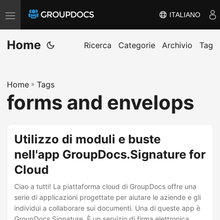
ITALIANO
A
t
Home
t
Ricerca
Categorie
Archivio
Tag
i
v
Home
»
Tags
a
forms and envelops
/
d
i
Utilizzo di moduli e buste
s
nell'app GroupDocs.Signature for
a
Cloud
t
t
Ciao a tutti! La piattaforma cloud di GroupDocs offre una
i
serie di applicazioni progettate per aiutare le aziende e gli
individui a collaborare sui documenti. Una di queste app è
v
GroupDocs.Signature. È un servizio di firma elettronica