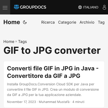
ITALIANO
A
t
Home
t
Ricerca
Categorie
Archivio
Tag
i
v
Home
»
Tags
a
GIF to JPG converter
/
d
i
Converti file GIF in JPG in Java -
s
Convertitore da GIF a JPG
a
t
Installa GroupDocs.Conversion Cloud SDK per Java per
t
convertire il file GIF in JPG. Crea un modulo di conversione
da GIF a JPG per la tua applicazione aziendale.
i
November 17, 2023
· Muhammad Mustafà · 4 minuti
v