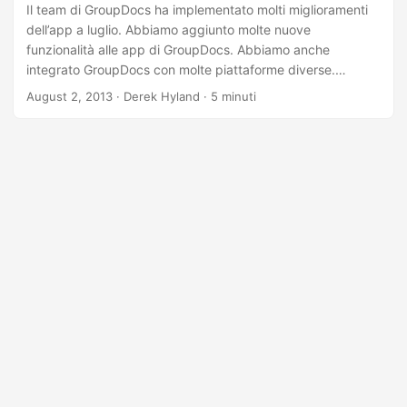
a
Il team di GroupDocs ha implementato molti miglioramenti
l
dell’app a luglio. Abbiamo aggiunto molte nuove
funzionalità alle app di GroupDocs. Abbiamo anche
a
integrato GroupDocs con molte piattaforme diverse.
n
Notevoli miglioramenti e integrazioni includono:
August 2, 2013
· Derek Hyland · 5 minuti
a
Miglioramenti significativi dell’esperienza utente per
GroupDocs Signature. Visualizzatore GroupDocs per .NET
v
1.1: new version of GroupDocs’ ASP.NET HTML5 document
i
viewer. Supporto per i formati di file Microsoft Visio e
g
Microsoft Outlook. Integrazione delle app visualizzatore di
a
documenti online e firma online con Firefox e Chrome.
z
i
o
n
e