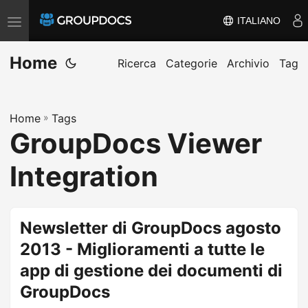
ITALIANO
A
t
Home
t
Ricerca
Categorie
Archivio
Tag
i
v
Home
»
Tags
a
GroupDocs Viewer
/
d
Integration
i
s
a
Newsletter di GroupDocs agosto
t
2013 - Miglioramenti a tutte le
t
app di gestione dei documenti di
i
GroupDocs
v