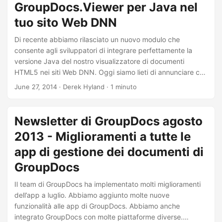
GroupDocs.Viewer per Java nel
PowerPoint, Outlook, Project, Visio, OpenDocument, Visio,
CAD, TIFF multipagina e molti altri.
tuo sito Web DNN
Di recente abbiamo rilasciato un nuovo modulo che
consente agli sviluppatori di integrare perfettamente la
versione Java del nostro visualizzatore di documenti
HTML5 nei siti Web DNN. Oggi siamo lieti di annunciare che
il modulo è stato approvato e pubblicato ufficialmente sul
June 27, 2014
· Derek Hyland · 1 minuto
DNN marketplace. GroupDocs.Viewer for Java library è un
documento HTML5 che ti consente di incorporare e
visualizzare oltre 50 tipi di documenti su qualsiasi pagina
Newsletter di GroupDocs agosto
all’interno del tuo sito web.
2013 - Miglioramenti a tutte le
app di gestione dei documenti di
GroupDocs
Il team di GroupDocs ha implementato molti miglioramenti
dell’app a luglio. Abbiamo aggiunto molte nuove
funzionalità alle app di GroupDocs. Abbiamo anche
integrato GroupDocs con molte piattaforme diverse.