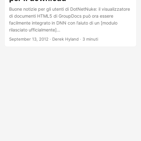
Buone notizie per gli utenti di DotNetNuke: il visualizzatore
di documenti HTML5 di GroupDocs può ora essere
facilmente integrato in DNN con l’aiuto di un [modulo
rilasciato ufficialmente]
(http://store.dnnsoftware.com/home/product-
September 13, 2012
· Derek Hyland · 3 minuti
details/groupdocs-word-excel -powerpoint-e-acrobat-pdf-
embedded-viewer)! Il visualizzatore ti consente di
incorporare e visualizzare file PDF, documenti di
elaborazione testi, presentazioni PowerPoint, fogli di
calcolo Excel e file immagine direttamente sulle tue pagine
Web DNN. Caratteristiche e vantaggi principali:1. Basato
sulla tecnologia HTML5, GroupDocs.Viewer converte i
documenti in una combinazione di HTML, CSS e SVG, in
modo che vengano visualizzati come file di testo reali, non
come immagini.