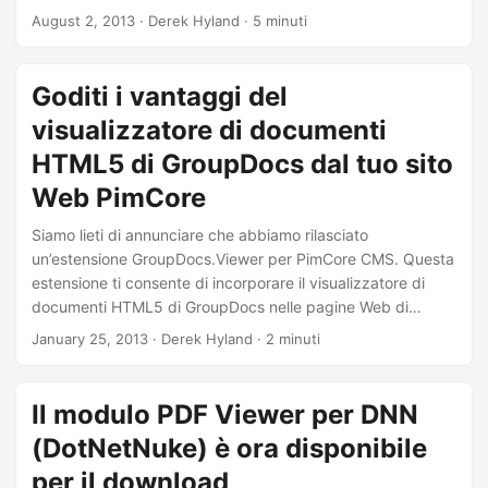
Notevoli miglioramenti e integrazioni includono:
August 2, 2013
· Derek Hyland · 5 minuti
Miglioramenti significativi dell’esperienza utente per
GroupDocs Signature. Visualizzatore GroupDocs per .NET
1.1: new version of GroupDocs’ ASP.NET HTML5 document
Goditi i vantaggi del
viewer. Supporto per i formati di file Microsoft Visio e
visualizzatore di documenti
Microsoft Outlook. Integrazione delle app visualizzatore di
documenti online e firma online con Firefox e Chrome.
HTML5 di GroupDocs dal tuo sito
Web PimCore
Siamo lieti di annunciare che abbiamo rilasciato
un’estensione GroupDocs.Viewer per PimCore CMS. Questa
estensione ti consente di incorporare il visualizzatore di
documenti HTML5 di GroupDocs nelle pagine Web di
PimCore per visualizzare PDF, Microsoft Word, Excel,
January 25, 2013
· Derek Hyland · 2 minuti
PowerPoint, Visio e altri formati di documenti aziendali
comuni. Il visualizzatore di documenti HTML5 di GroupDocs
esegue il rendering dei documenti su una pagina Web
Il modulo PDF Viewer per DNN
utilizzando gli stili di formattazione e il layout esatti come
(DotNetNuke) è ora disponibile
nei file originali.
per il download