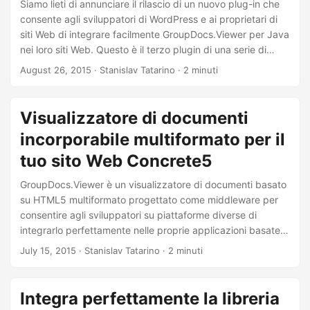
Siamo lieti di annunciare il rilascio di un nuovo plug-in che
consente agli sviluppatori di WordPress e ai proprietari di
siti Web di integrare facilmente GroupDocs.Viewer per Java
nei loro siti Web. Questo è il terzo plugin di una serie di
GroupDocs.Viewer plugin per WordPress. A seconda delle
August 26, 2015
· Stanislav Tatarino · 2 minuti
tue preferenze di distribuzione, ora puoi scegliere tra 3
versioni del visualizzatore: un’integrazione basata su cloud,
una libreria .NET scaricabile o una libreria Java scaricabile
Visualizzatore di documenti
per la distribuzione locale.
incorporabile multiformato per il
tuo sito Web Concrete5
GroupDocs.Viewer è un visualizzatore di documenti basato
su HTML5 multiformato progettato come middleware per
consentire agli sviluppatori su piattaforme diverse di
integrarlo perfettamente nelle proprie applicazioni basate
sul Web, siti Web o servizi di terze parti. GroupDocs.Viewer
July 15, 2015
· Stanislav Tatarino · 2 minuti
consente agli utenti finali di visualizzare letteralmente tutti i
comuni tipi di documenti e immagini aziendali utilizzando
solo un browser web. Per citarne solo alcuni, i tipi di file
Integra perfettamente la libreria
supportati includono: PDF, Microsoft Word, Excel,