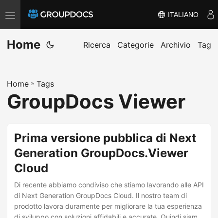
ITALIANO
A
t
Home
t
Ricerca
Categorie
Archivio
Tag
i
v
Home
»
Tags
a
GroupDocs Viewer
/
d
i
Prima versione pubblica di Next
s
Generation GroupDocs.Viewer
a
Cloud
t
t
Di recente abbiamo condiviso che stiamo lavorando alle API
i
di Next Generation GroupDocs Cloud. Il nostro team di
prodotto lavora duramente per migliorare la tua esperienza
v
di sviluppo con soluzioni affidabili e accurate. Quindi siamo