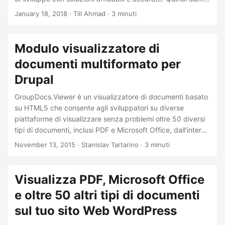
a
molto entusiasti di annunciare la prima versione pubblica di
January 18, 2018
· Till Ahmad · 3 minuti
l
Next Generation GroupDocs.Viewer Cloud REST API 17.11
a
The Groupdocs.Viewer Cloud REST API) offre una suite di
funzioni utili e potenti che consentono agli sviluppatori di
n
Modulo visualizzatore di
visualizzare oltre 50 formati di documenti nelle loro app
a
documenti multiformato per
Web/mobili o nel sito Web in Cloud .
v
Drupal
i
GroupDocs.Viewer è un visualizzatore di documenti basato
g
su HTML5 che consente agli sviluppatori su diverse
a
piattaforme di visualizzare senza problemi oltre 50 diversi
z
tipi di documenti, inclusi PDF e Microsoft Office, dall’interno
del loro applicazioni web e siti web. Il team Marketplace di
i
November 13, 2015
· Stanislav Tartarino · 3 minuti
GroupDocs ha sviluppato moduli che consentono agli
o
sviluppatori Drupal di integrare GroupDocs.Viewer nei loro
n
siti web. In questo post vorremmo condividere le
Visualizza PDF, Microsoft Office
e
funzionalità chiave di GroupDocs.Viewer insieme alle
e oltre 50 altri tipi di documenti
diverse opzioni di integrazione disponibili per Drupal.
sul tuo sito Web WordPress