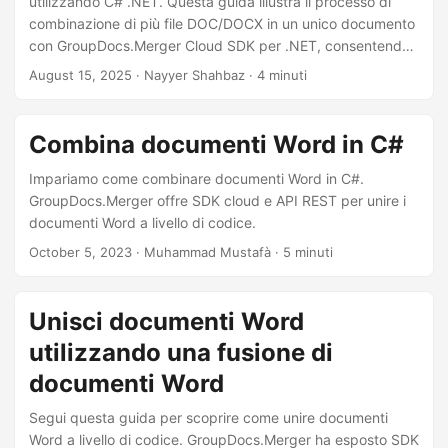
utilizzando C# .NET. Questa guida illustra il processo di
a
combinazione di più file DOC/DOCX in un unico documento
l
con GroupDocs.Merger Cloud SDK per .NET, consentendo
a
una gestione dei documenti e un’automazione senza
August 15, 2025
· Nayyer Shahbaz · 4 minuti
n
soluzione di continuità.
a
Combina documenti Word in C#
v
i
Impariamo come combinare documenti Word in C#.
g
GroupDocs.Merger offre SDK cloud e API REST per unire i
documenti Word a livello di codice.
a
October 5, 2023
· Muhammad Mustafà · 5 minuti
z
i
o
Unisci documenti Word
n
utilizzando una fusione di
e
documenti Word
Segui questa guida per scoprire come unire documenti
Word a livello di codice. GroupDocs.Merger ha esposto SDK