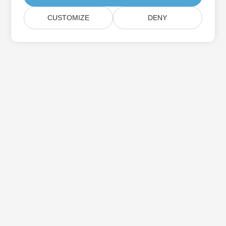
CUSTOMIZE
DENY
Casa
Prodotti
Nuove Versioni
Prezzi
Documentazione