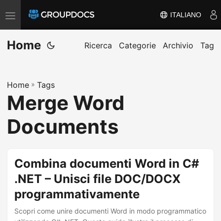
ITALIANO
A
t
Home
t
Ricerca
Categorie
Archivio
Tag
i
v
Home
»
Tags
a
Merge Word
/
d
Documents
i
s
a
Combina documenti Word in C#
t
.NET – Unisci file DOC/DOCX
t
programmativamente
i
v
Scopri come unire documenti Word in modo programmatico