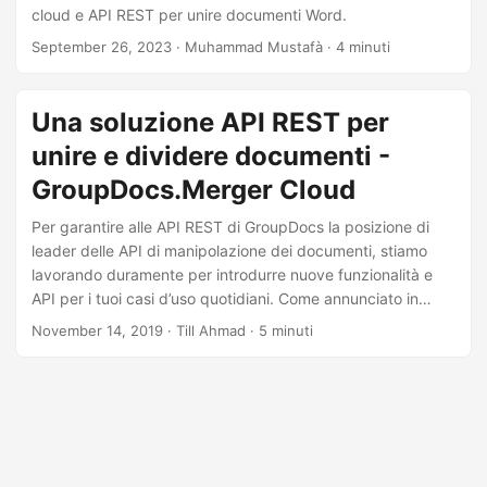
cloud e API REST per unire documenti Word.
September 26, 2023
· Muhammad Mustafà · 4 minuti
Una soluzione API REST per
unire e dividere documenti -
GroupDocs.Merger Cloud
Per garantire alle API REST di GroupDocs la posizione di
leader delle API di manipolazione dei documenti, stiamo
lavorando duramente per introdurre nuove funzionalità e
API per i tuoi casi d’uso quotidiani. Come annunciato in
precedenza, stiamo per aggiungere una nuova API REST
November 14, 2019
· Till Ahmad · 5 minuti
nella raccolta di API REST di GroupDocs. Siamo lieti di
rilasciare la prima versione di GroupDocs.Merger Cloud. È
una soluzione API REST universale per unire e dividere
un’ampia gamma di formati di documenti su qualsiasi
piattaforma, senza installare alcun plug-in o software.