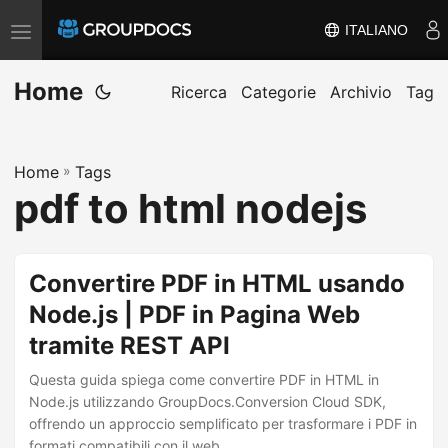
ITALIANO
A
t
Home
t
Ricerca
Categorie
Archivio
Tag
i
v
Home
»
Tags
a
pdf to html nodejs
/
d
i
Convertire PDF in HTML usando
s
Node.js | PDF in Pagina Web
a
tramite REST API
t
t
Questa guida spiega come convertire PDF in HTML in
i
Node.js utilizzando GroupDocs.Conversion Cloud SDK,
offrendo un approccio semplificato per trasformare i PDF in
v
formati compatibili con il web.