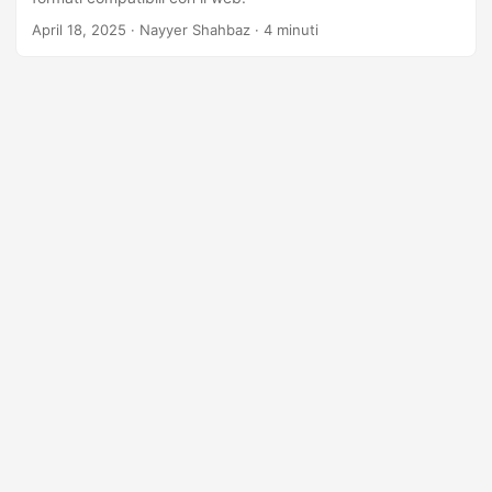
a
April 18, 2025
· Nayyer Shahbaz · 4 minuti
l
a
n
a
v
i
g
a
z
i
o
n
e