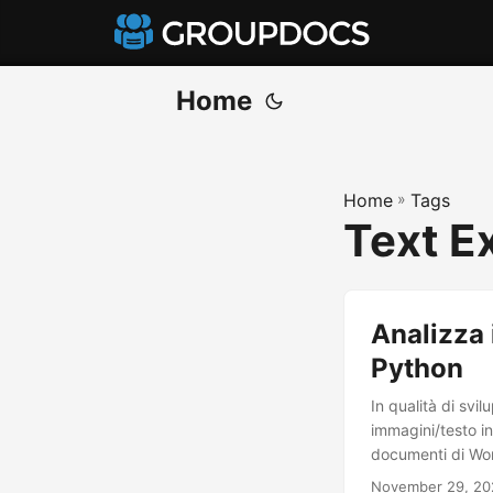
Home
Home
»
Tags
Text E
Analizza 
Python
In qualità di svi
immagini/testo i
documenti di Wor
November 29, 20