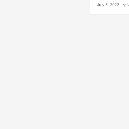
テキスト ファイル
July 5, 2022
· ヤ
プログラムで P
て説明します。 PDF 
テキスト ファイル
PDF コンバーター 
は、GroupDocs
用してインスト