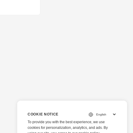
API を使用して
のトピックについ
を使用して PDF を
イン TXT から
ファイルに変換するに
ソールで次のコマンドを使
COOKIE NOTICE
To provide you with the best experience, we use
cookies for personalization, analytics, and ads. By