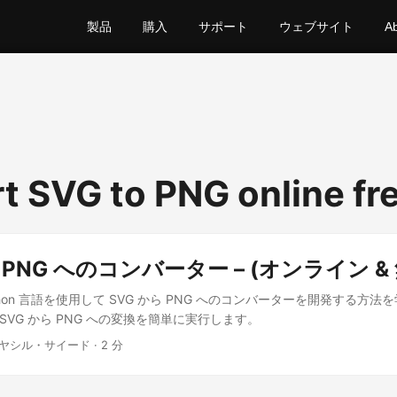
製品
購入
サポート
ウェブサイト
A
t SVG to PNG online fr
 PNG へのコンバーター – (オンライン &
ython 言語を使用して SVG から PNG へのコンバーターを開発する方法
、SVG から PNG への変換を簡単に実行します。
 ヤシル・サイード · 2 分