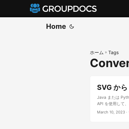
Home
ホーム
»
Tags
Conver
SVG から
Java または P
API を使用して
March 10, 2023
·