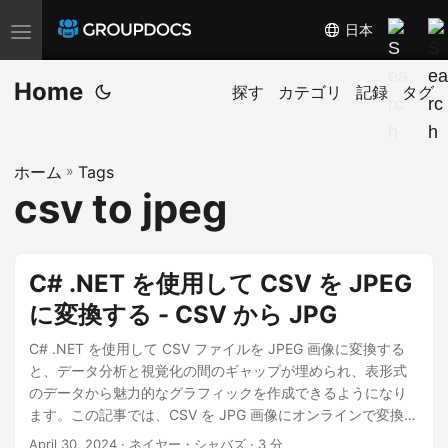
日本
T
o
Home
g
探す
カテゴリ
記録
タグ
g
l
ホーム
»
Tags
e
csv to jpeg
n
a
v
C# .NET を使用して CSV を JPEG
i
に変換する - CSV から JPG
g
a
C# .NET を使用して CSV ファイルを JPEG 画像に変換する
t
と、データ分析と視覚化の間のギャップが埋められ、表形式
のデータから魅力的なグラフィックを作成できるようになり
i
ます。この記事では、CSV を JPG 画像にオンラインで変換す
o
る方法について詳しく説明します。
April 30, 2024
· ネイヤー・シャバズ · 3 分