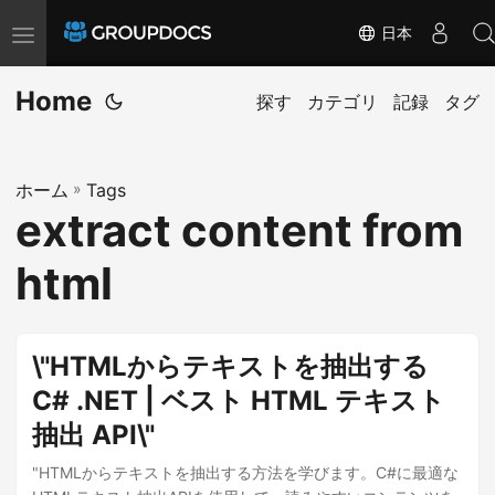
日本
T
o
Home
g
探す
カテゴリ
記録
タグ
g
l
ホーム
»
Tags
e
extract content from
n
a
html
v
i
g
\"HTMLからテキストを抽出する
a
C# .NET | ベスト HTML テキスト
t
抽出 API\"
i
o
"HTMLからテキストを抽出する方法を学びます。C#に最適な