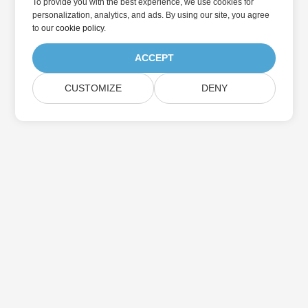
To provide you with the best experience, we use cookies for
personalization, analytics, and ads. By using our site, you agree
to
our cookie policy
.
ACCEPT
CUSTOMIZE
DENY
家
製品