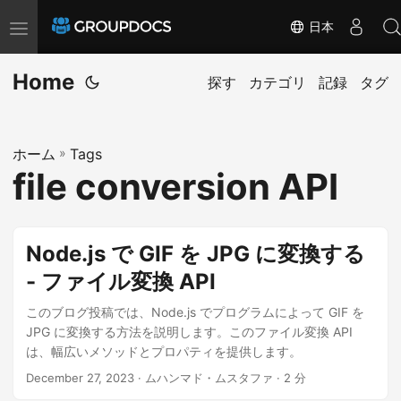
日本
T
o
Home
g
探す
カテゴリ
記録
タグ
g
l
ホーム
»
Tags
e
file conversion API
n
a
v
Node.js で GIF を JPG に変換する
i
- ファイル変換 API
g
a
このブログ投稿では、Node.js でプログラムによって GIF を
t
JPG に変換する方法を説明します。このファイル変換 API
は、幅広いメソッドとプロパティを提供します。
i
December 27, 2023
· ムハンマド・ムスタファ · 2 分
o