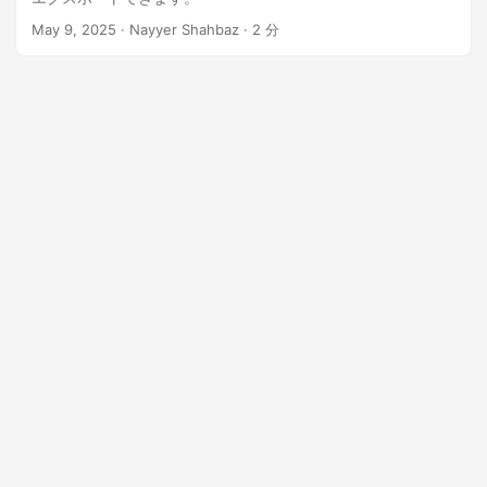
n
May 9, 2025
· Nayyer Shahbaz · 2 分