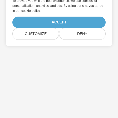
To provide you with the best experience, we use cookies for
personalization, analytics, and ads. By using our site, you agree
to
our cookie policy
.
ACCEPT
CUSTOMIZE
DENY
家
製品