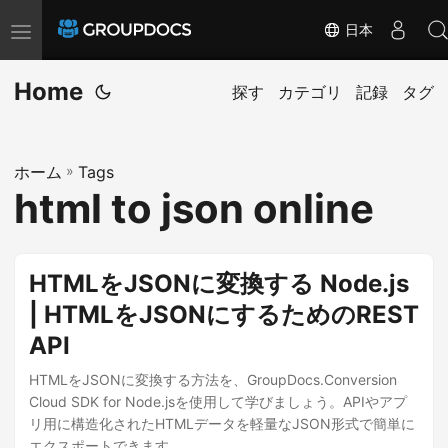
日本
T
o
Home
g
探す
カテゴリ
記録
タグ
g
l
ホーム
»
Tags
e
html to json online
n
a
v
HTMLをJSONに変換する Node.js
i
| HTMLをJSONにするためのREST
g
API
a
t
HTMLをJSONに変換する方法を、GroupDocs.Conversion
i
Cloud SDK for Node.jsを使用して学びましょう。APIやアプ
リ用に構造化されたHTMLデータを軽量なJSON形式で簡単に
o
エクスポートできます。