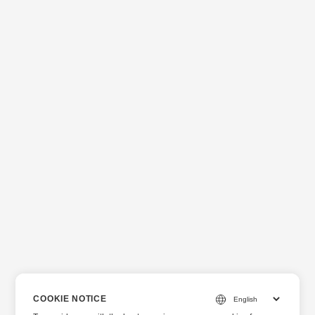
イルに追加します。 Maven リポジトリ:
groupdocs-artifact-
repository
GroupDocs Artifact Repository
https://repository.
COOKIE NOTICE