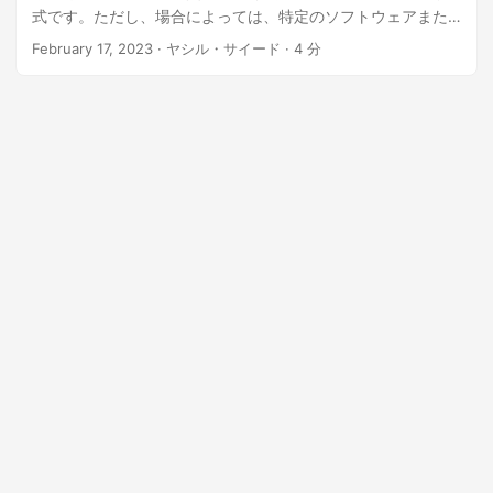
n
式です。ただし、場合によっては、特定のソフトウェアまた
はシステムとの互換性を確保するために、CSV ファイルを
February 17, 2023
· ヤシル・サイード · 4 分
XML 形式に変換する必要がある場合があります。 CSV ファ
イルを XML 形式に変換すると、データが複雑で構造化された
表現が必要な場合に役立ちます。この記事では、REST API を
使用して Java 経由で CSV を XML に変換する方法を説明し
ます。 この記事では次のトピックについて説明します。 Java
ライブラリと SDK のインストールによる CSV から XML への
変換 REST APIを使用してJavaでCSVファイルをXML形式に
変換する方法 Java ライブラリと SDK のインストールを使用
した CSV から XML への変換 Java で CSV を XML に変換す
るには、GroupDocs.Conversion Cloud SDK for Java を使用
します。この SDK は、CSV から XML など、さまざまな形式
間でファイルを変換するための効率的、安全、便利な方法を
提供します。 CSV、XML、PDF、DOC、DOCX、Excel、
HTML、CAD、ラスター画像などを含む幅広いファイル形式を
サポートしています。使いやすく、Java ベースのアプリケー
ションとシームレスに統合されます。 API の JAR ファイルを
ダウンロードするか、次の Maven 設定を使用することができ
ます。リポジトリと依存関係をプロジェクトの pom.xml ファ