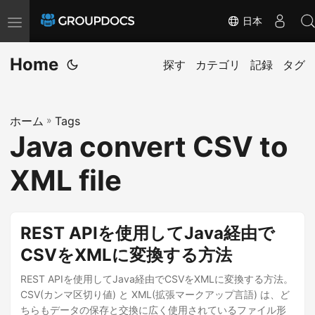
日本
T
o
Home
g
探す
カテゴリ
記録
タグ
g
l
ホーム
»
Tags
e
Java convert CSV to
n
a
XML file
v
i
g
REST APIを使用してJava経由で
a
CSVをXMLに変換する方法
t
i
REST APIを使用してJava経由でCSVをXMLに変換する方法。
CSV(カンマ区切り値) と XML(拡張マークアップ言語) は、ど
o
ちらもデータの保存と交換に広く使用されているファイル形