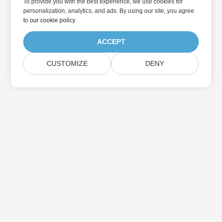
To provide you with the best experience, we use cookies for
personalization, analytics, and ads. By using our site, you agree
to
our cookie policy
.
ACCEPT
CUSTOMIZE
DENY
家
製品