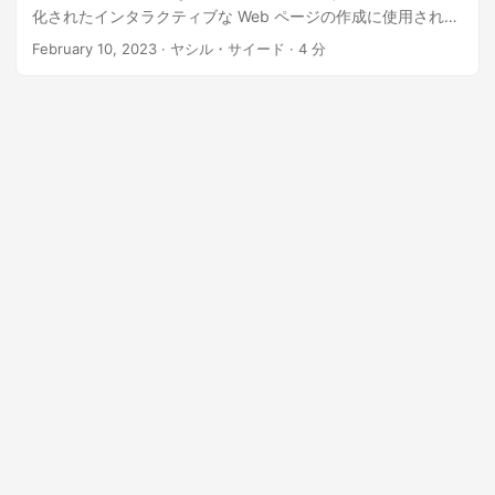
n
化されたインタラクティブな Web ページの作成に使用されま
すが、Markdown はテキストの書式設定に使用される単純な
February 10, 2023
· ヤシル・サイード · 4 分
構文です。 HTML から Markdown への変換は、さまざまな理
由で HTML から Markdown に切り替えたいブロガー、コンテ
ンツ作成者、開発者にとって役立ちます。この記事では、
REST API を使用して Java で HTML を Markdown に変換す
る方法を説明します。 この記事では次のトピックについて説
明します。 HTML を Markdown に変換する Java ライブラリ
- SDK のインストール REST APIを使用してJava経由でHTML
をMarkdownに変換する方法 HTML を Markdown に変換する
Java ライブラリ - SDK のインストール
GroupDocs.Conversion Cloud SDK for Java は、開発者が
Java アプリケーションで HTML を Markdown に変換するの
に役立つ強力な変換ツールです。使いやすく、高速で高品質
な変換が提供されるため、HTML を Markdown に変換するの
に理想的な選択肢となります。また、サポートされているフ
ァイル 形式 のドキュメントや画像を必要な形式に変換するこ
ともできます。 Word、PDF、PowerPoint, Excel、HTML、
CAD、ラスター画像など、50 種類以上のファイルや画像をす
ばやく変換できます。