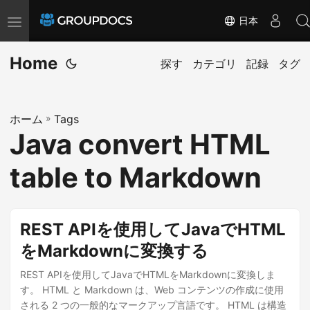
日本
T
o
Home
g
探す
カテゴリ
記録
タグ
g
l
ホーム
»
Tags
e
Java convert HTML
n
a
table to Markdown
v
i
g
REST APIを使用してJavaでHTML
a
をMarkdownに変換する
t
i
REST APIを使用してJavaでHTMLをMarkdownに変換しま
す。 HTML と Markdown は、Web コンテンツの作成に使用
o
される 2 つの一般的なマークアップ言語です。 HTML は構造