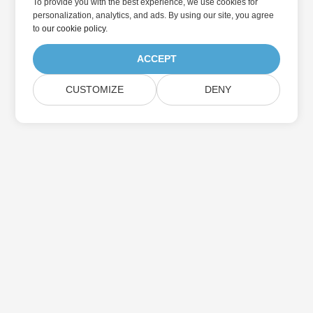
To provide you with the best experience, we use cookies for
personalization, analytics, and ads. By using our site, you agree
to
our cookie policy
.
ACCEPT
CUSTOMIZE
DENY
家
製品