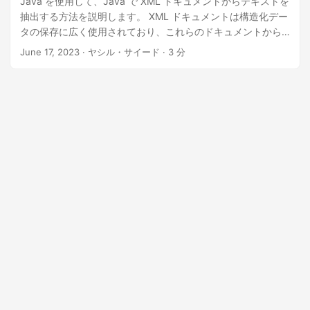
Java を使用して、Java で XML ドキュメントからテキストを
n
抽出する方法を説明します。 XML ドキュメントは構造化デー
タの保存に広く使用されており、これらのドキュメントから
テキストを抽出することはさまざまなアプリケーションにと
June 17, 2023
· ヤシル・サイード · 3 分
って重要です。 GroupDocs.Parser Cloud SDK for Java は、
XML ドキュメントからテキストを抽出するプロセスを簡素化
します。