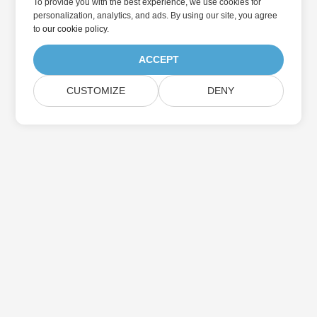
To provide you with the best experience, we use cookies for
personalization, analytics, and ads. By using our site, you agree
to
our cookie policy
.
ACCEPT
CUSTOMIZE
DENY
家
製品