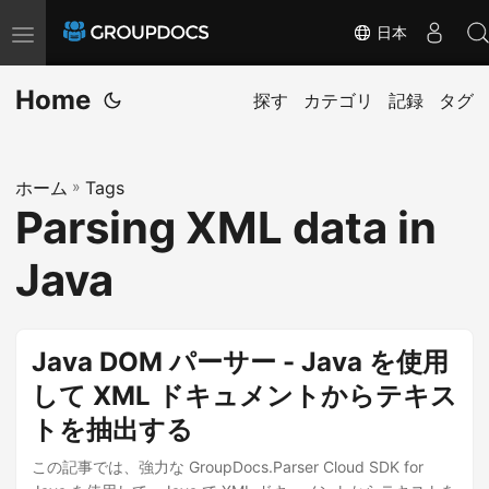
日本
T
o
Home
g
探す
カテゴリ
記録
タグ
g
l
ホーム
»
Tags
e
Parsing XML data in
n
a
Java
v
i
g
Java DOM パーサー - Java を使用
a
して XML ドキュメントからテキス
t
トを抽出する
i
o
この記事では、強力な GroupDocs.Parser Cloud SDK for