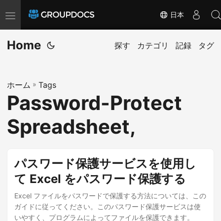
日本
T
o
Home
g
探す
カテゴリ
記録
タグ
g
l
ホーム
»
Tags
e
Password-Protect
n
a
Spreadsheet,
v
i
g
パスワード保護サービスを使用し
a
て Excel をパスワード保護する
t
i
Excel ファイルをパスワードで保護する方法については、この
ガイドに従ってください。このパスワード保護サービスは使
o
いやすく、プログラムによってファイルを保護できます。