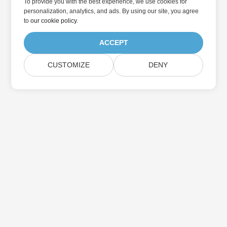
To provide you with the best experience, we use cookies for
personalization, analytics, and ads. By using our site, you agree
to
our cookie policy
.
ACCEPT
CUSTOMIZE
DENY
家
製品