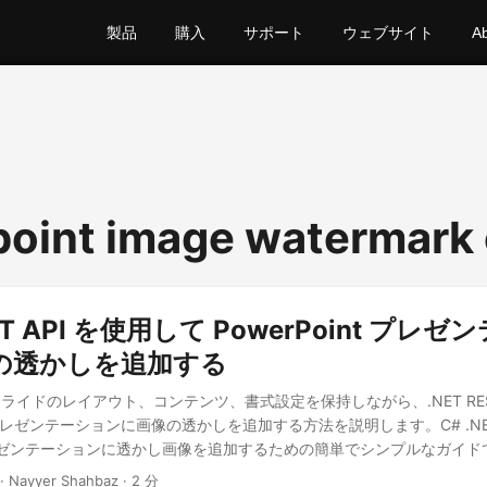
製品
購入
サポート
ウェブサイト
A
oint image watermark
EST API を使用して PowerPoint プレ
の透かしを追加する
イドのレイアウト、コンテンツ、書式設定を保持しながら、.NET REST
int プレゼンテーションに画像の透かしを追加する方法を説明します。C# .N
nt プレゼンテーションに透かし画像を追加するための簡単でシンプルなガイド
· Nayyer Shahbaz · 2 分