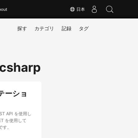
bout
日本
探す
カテゴリ
記録
タグ
 csharp
ゼンテーショ
 API を使用し
ET を使用して
です。