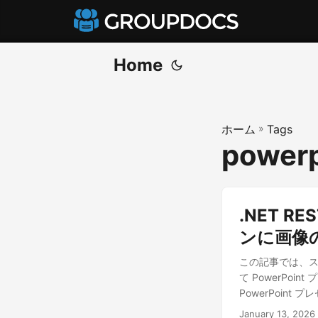
Home
ホーム
»
Tags
powerp
.NET R
ンに画像
この記事では、スラ
て PowerPo
PowerPoi
January 13, 2026