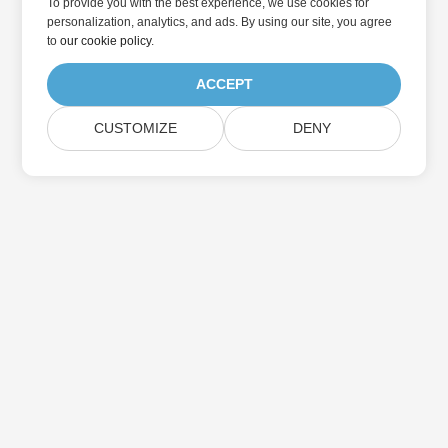
To provide you with the best experience, we use cookies for
personalization, analytics, and ads. By using our site, you agree
to
our cookie policy
.
ACCEPT
CUSTOMIZE
DENY
家
製品