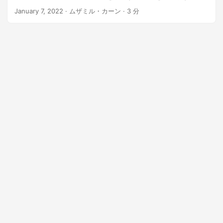
n
January 7, 2022
· ムザミル・カーン · 3 分