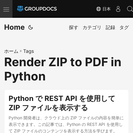
日本
T
o
Home
g
探す
カテゴリ
記録
タグ
g
l
ホーム
»
Tags
e
Render ZIP to PDF in
n
a
Python
v
i
g
Python で REST API を使用して
a
ZIP ファイルを表示する
t
i
Python 開発者は、クラウド上の ZIP ファイルの内容を簡単に
表示できます。この記事では、Python の REST API を使用し
o
て ZIP ファイルのコンテンツを表示する方法を学びます。