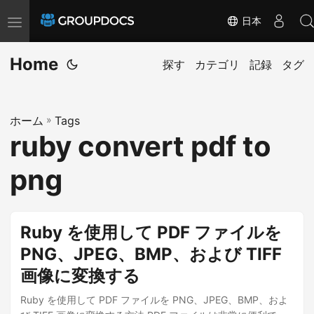
日本
T
o
Home
g
探す
カテゴリ
記録
タグ
g
l
ホーム
»
Tags
e
ruby convert pdf to
n
a
png
v
i
g
Ruby を使用して PDF ファイルを
a
PNG、JPEG、BMP、および TIFF
t
画像に変換する
i
o
Ruby を使用して PDF ファイルを PNG、JPEG、BMP、およ