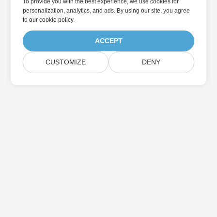
To provide you with the best experience, we use cookies for
personalization, analytics, and ads. By using our site, you agree
to
our cookie policy
.
ACCEPT
CUSTOMIZE
DENY
家
製品