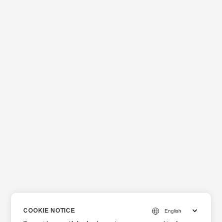
ト ID とシークレットを取得してください。 ID とシークレッ
トを取得したら、以下に示すようにアプリケーションに以下
のコードを追加します。
COOKIE NOTICE