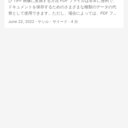
び TIFF 画像に変換する方法 PDF ファイルは非常に便利で、
n
ドキュメントを保存するためのさまざまな種類のデータの代
替として使用できます。ただし、場合によっては、PDF ファ
イルを他のファイル形式に変換する必要があります。そのよ
June 22, 2022
· ヤシル・サイード · 4 分
うな場合のために、この記事ではPDFファイルを一般的な画
像形式に変換する方法について説明します。特に、Ruby を使
用して PDF ファイルを PNG、JPEG、BMP、TIFF 画像に変
換する方法を学習します。当社の画像コンバーターは、他の
多くの PDF から画像へのコンバーターよりも優れた画質を提
供します。 この記事では次のトピックについて説明します。
PDF ドキュメントから画像へのコンバーター API – インスト
ール Ruby で PDF ドキュメントを PNG 画像に変換する方法
RubyでPDFファイルをJPEG画像形式に変換する方法 Ruby の
REST API を使用して PDF を BMP に変換する Ruby で PDF
ドキュメントを TIFF 形式に変換する PDF ドキュメントから
画像へのコンバーター API – インストール PNG、JPEG、
BMP、および TIFF 画像を Ruby に変換するには、
[GroupDocs.Conversion Cloud API の Ruby SDK][ を使用し
ます。 10]。コンソールで次のコマンドを使用してインストー
ルできます。 gem install groupdocs_conversion_cloud ま
ず、以下の手順に従う前に、ダッシュボードからクライアン