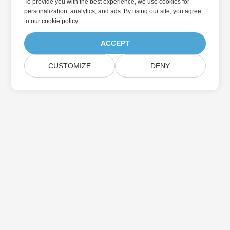
To provide you with the best experience, we use cookies for
personalization, analytics, and ads. By using our site, you agree
to
our cookie policy
.
ACCEPT
CUSTOMIZE
DENY
家
製品