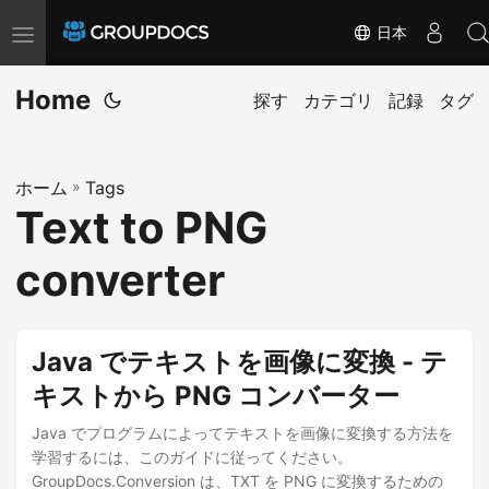
日本
T
o
Home
g
探す
カテゴリ
記録
タグ
g
l
ホーム
»
Tags
e
Text to PNG
n
a
converter
v
i
g
Java でテキストを画像に変換 - テ
a
キストから PNG コンバーター
t
i
Java でプログラムによってテキストを画像に変換する方法を
学習するには、このガイドに従ってください。
o
GroupDocs.Conversion は、TXT を PNG に変換するための