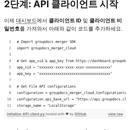
2단계: API 클라이언트 시작
이제
대시보드
에서
클라이언트 ID
및
클라이언트 비
밀번호
를 가져와서 아래와 같이 코드를 추가하세요.
# Import groupdocs merger SDK
import groupdocs_merger_cloud
# Get app_sid & app_key from https://dashboard.groupdoc
app_sid = "xxxxxxx-xxxx-xxxx-xxxx-xxxxxxxxxxxx"
app_key = "xxxxxxxxxxxxxxxxxxxxxxxxxxxxxxxxxxx"
# Get File API configurations 
configuration = groupdocs_merger_cloud.Configuration(ap
configuration.api_base_url = "https://api.groupdocs.clo
storage_name = "LocalStorage"
initialize-API-client.py
hosted with ❤ by
GitHub
view raw