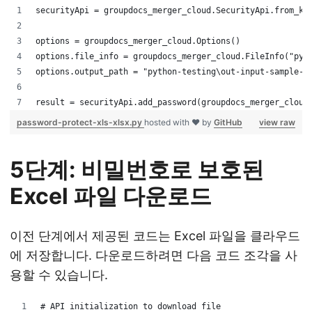
securityApi = groupdocs_merger_cloud.SecurityApi.from_ke
options = groupdocs_merger_cloud.Options()
options.file_info = groupdocs_merger_cloud.FileInfo("pyt
options.output_path = "python-testing\out-input-sample-f
result = securityApi.add_password(groupdocs_merger_cloud
password-protect-xls-xlsx.py
hosted with ❤ by
GitHub
view raw
5단계: 비밀번호로 보호된
Excel 파일 다운로드
이전 단계에서 제공된 코드는 Excel 파일을 클라우드
에 저장합니다. 다운로드하려면 다음 코드 조각을 사
용할 수 있습니다.
# API initialization to download file