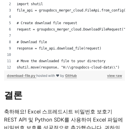
import shutil
file_api = groupdocs_merger_cloud.FileApi.from_config(c
# Create download file request
request = groupdocs_merger_cloud.DownloadFileRequest("p
# Download file
response = file_api.download_file(request)
# Move the downloaded file to your directory
shutil.move(response, "H:\\groupdocs-cloud-data\\")
download-file.py
hosted with ❤ by
GitHub
view raw
결론
축하해요! Excel 스프레드시트 비밀번호 보호기
REST API 및 Python SDK를 사용하여 Excel 파일에
비밀번호 보호를 성공적으로 추가했습니다. 귀하의