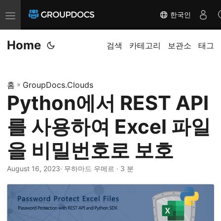
한국인
T
o
Home
g
검색
카테고리
보관소
태그
g
l
홈
»
GroupDocs.Clouds
e
Python에서 REST API
n
a
를 사용하여 Excel 파일
v
i
을 비밀번호로 보호
g
a
August 16, 2023
· 무하마드 우메르 · 3 분
t
i
o