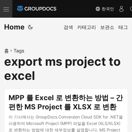
한국인
T
o
Home
g
검색
카테고리
보관소
태그
g
l
홈
»
Tags
e
export ms project to
n
a
excel
v
i
g
MPP 를 Excel 로 변환하는 방법 – 간
a
편한 MS Project 를 XLSX 로 변환
t
i
이 기사에서는 GroupDocs.Conversion Cloud SDK for .NET을
사용하여 Microsoft Project (MPP) 파일을 Excel (XLS/XLSX)
o
로 변환하는 방법에 대한 세부정보를 설명합니다. MS Project