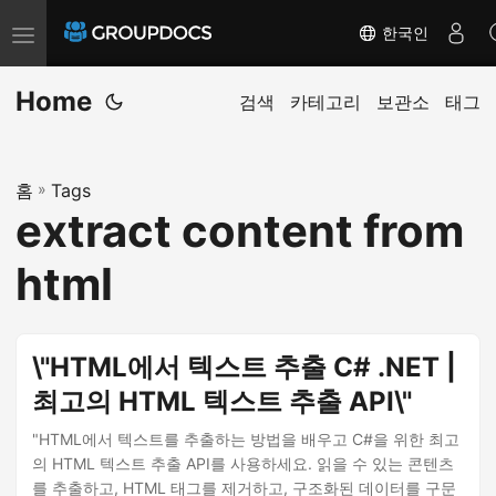
한국인
T
o
Home
g
검색
카테고리
보관소
태그
g
l
홈
»
Tags
e
extract content from
n
a
html
v
i
g
\"HTML에서 텍스트 추출 C# .NET |
a
최고의 HTML 텍스트 추출 API\"
t
i
"HTML에서 텍스트를 추출하는 방법을 배우고 C#을 위한 최고
의 HTML 텍스트 추출 API를 사용하세요. 읽을 수 있는 콘텐츠
o
를 추출하고, HTML 태그를 제거하고, 구조화된 데이터를 구문