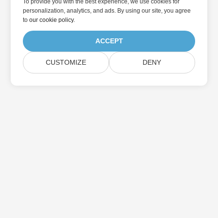
To provide you with the best experience, we use cookies for
personalization, analytics, and ads. By using our site, you agree
to
our cookie policy
.
ACCEPT
CUSTOMIZE
DENY
집
제품