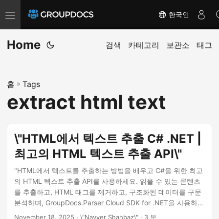
한국인
T
o
Home
g
검색
카테고리
보관소
태그
g
l
홈
»
Tags
e
extract html text
n
a
v
\"HTML에서 텍스트 추출 C# .NET |
i
최고의 HTML 텍스트 추출 API\"
g
a
"HTML에서 텍스트를 추출하는 방법을 배우고 C#을 위한 최고
t
의 HTML 텍스트 추출 API를 사용하세요. 읽을 수 있는 콘텐츠
를 추출하고, HTML 태그를 제거하고, 구조화된 데이터를 구문
i
분석하며, GroupDocs.Parser Cloud SDK for .NET을 사용하여
o
콘텐츠 처리를 자동화하세요."
November 18, 2025
· \"Nayyer Shahbaz\" · 3 분