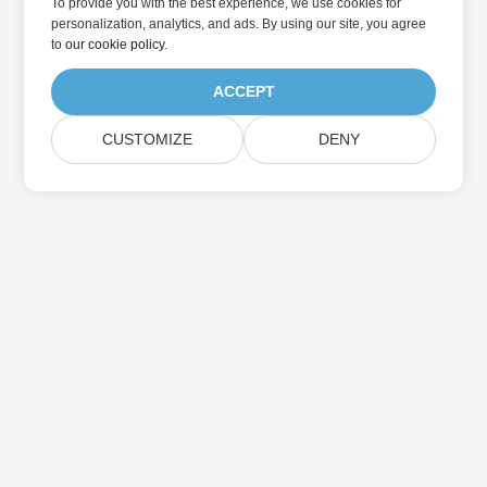
To provide you with the best experience, we use cookies for
personalization, analytics, and ads. By using our site, you agree
to
our cookie policy
.
ACCEPT
CUSTOMIZE
DENY
집
제품