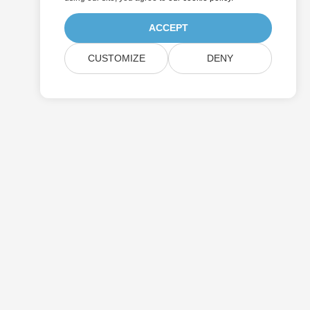
ACCEPT
CUSTOMIZE
DENY
격
로그