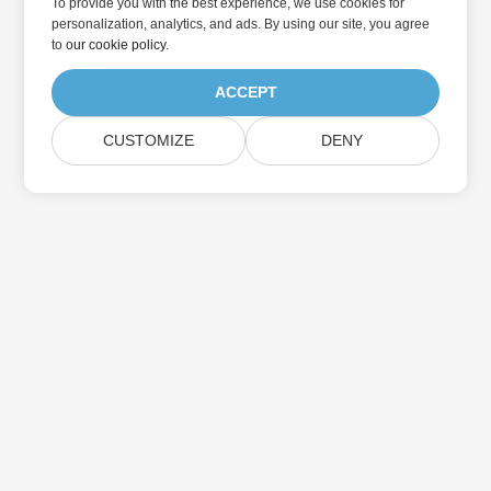
To provide you with the best experience, we use cookies for
personalization, analytics, and ads. By using our site, you agree
to
our cookie policy
.
ACCEPT
CUSTOMIZE
DENY
집
제품