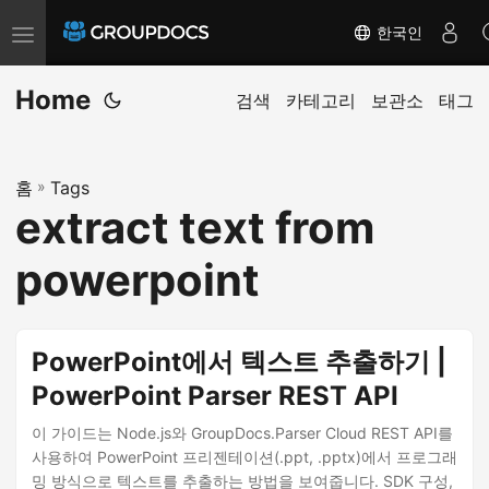
한국인
T
o
Home
g
검색
카테고리
보관소
태그
g
l
홈
»
Tags
e
extract text from
n
a
powerpoint
v
i
g
PowerPoint에서 텍스트 추출하기 |
a
PowerPoint Parser REST API
t
i
이 가이드는 Node.js와 GroupDocs.Parser Cloud REST API를
사용하여 PowerPoint 프리젠테이션(.ppt, .pptx)에서 프로그래
o
밍 방식으로 텍스트를 추출하는 방법을 보여줍니다. SDK 구성,