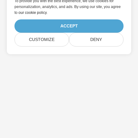
To provide you with the best experience, we use cookies for
personalization, analytics, and ads. By using our site, you agree
to
our cookie policy
.
ACCEPT
CUSTOMIZE
DENY
집
제품