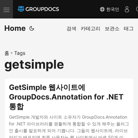
한국인
T
o
Home
g
검색
카테고리
보관소
태그
g
l
홈
»
Tags
e
getsimple
n
a
v
GetSimple 웹사이트에
i
GroupDocs.Annotation for .NET
g
통합
a
t
GetSimple 개발자와 사이트 소유자가 GroupDocs.Annotation
i
for .NET 라이브러리를 원활하게 통합할 수 있게 해주는 플러그
인 출시를 발표하게 되어 기쁩니다. 그들의 웹사이트에. 라이브
o
러리가 배포되면 최종 사용자는 웹 사이트에서 바로 50개 이상