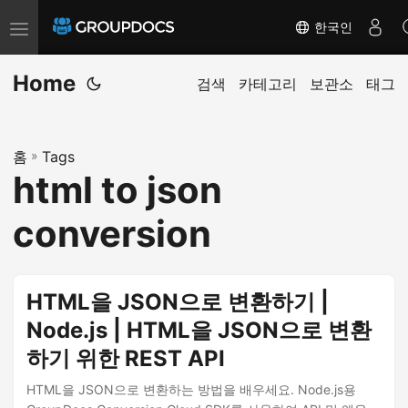
한국인
T
o
Home
g
검색
카테고리
보관소
태그
g
l
홈
»
Tags
e
html to json
n
a
conversion
v
i
g
HTML을 JSON으로 변환하기 |
a
Node.js | HTML을 JSON으로 변환
t
하기 위한 REST API
i
o
HTML을 JSON으로 변환하는 방법을 배우세요. Node.js용