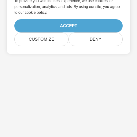
To provide you with the best experience, we use cookies for
personalization, analytics, and ads. By using our site, you agree
to
our cookie policy
.
ACCEPT
CUSTOMIZE
DENY
집
제품