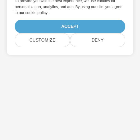
To provide you with the best experience, we use cookies for
personalization, analytics, and ads. By using our site, you agree
to
our cookie policy
.
ACCEPT
CUSTOMIZE
DENY
집
제품