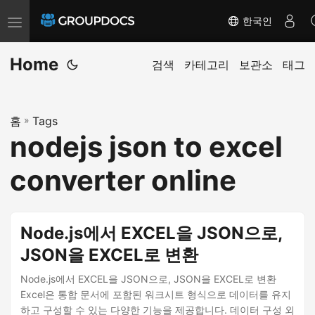
한국인
T
o
Home
g
검색
카테고리
보관소
태그
g
l
홈
»
Tags
e
nodejs json to excel
n
a
converter online
v
i
g
Node.js에서 EXCEL을 JSON으로,
a
JSON을 EXCEL로 변환
t
i
Node.js에서 EXCEL을 JSON으로, JSON을 EXCEL로 변환
Excel은 통합 문서에 포함된 워크시트 형식으로 데이터를 유지
o
하고 구성할 수 있는 다양한 기능을 제공합니다. 데이터 구성 외