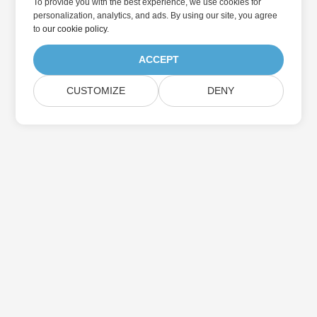
To provide you with the best experience, we use cookies for
personalization, analytics, and ads. By using our site, you agree
to
our cookie policy
.
ACCEPT
CUSTOMIZE
DENY
집
제품