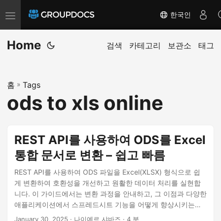
한국인
T
o
Home
g
검색
카테고리
보관소
태그
g
l
홈
»
Tags
e
ods to xls online
n
a
v
REST API를 사용하여 ODS를 Excel
i
통합 문서로 변환 – 쉽고 빠름
g
a
REST API를 사용하여 ODS 파일을 Excel(XLSX) 형식으로 쉽
t
게 변환하여 호환성을 개선하고 원활한 데이터 처리를 실현합
니다. 이 가이드에서는 변환 과정을 안내하고, 그 이점과 다양한
i
애플리케이션에서 스프레드시트 기능을 어떻게 향상시키는지
o
강조합니다.
January 30, 2025
· 나이예르 샤바즈 · 4 분