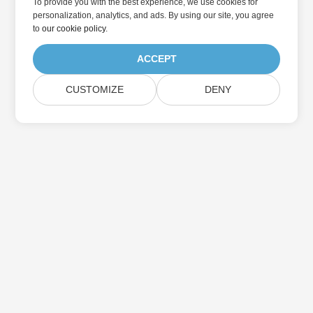
To provide you with the best experience, we use cookies for
personalization, analytics, and ads. By using our site, you agree
to
our cookie policy
.
ACCEPT
CUSTOMIZE
DENY
집
제품