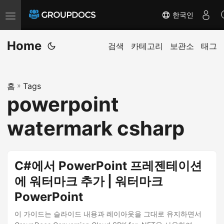
한국인
T
o
Home
g
검색
카테고리
보관소
태그
g
l
홈
»
Tags
e
powerpoint
n
a
watermark csharp
v
i
g
C#에서 PowerPoint 프레젠테이션
a
에 워터마크 추가 | 워터마크
t
PowerPoint
i
o
이 가이드는 슬라이드 내용과 레이아웃을 그대로 유지하면서