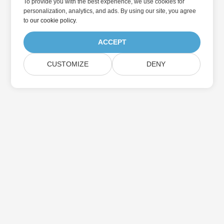
To provide you with the best experience, we use cookies for
personalization, analytics, and ads. By using our site, you agree
to
our cookie policy
.
ACCEPT
CUSTOMIZE
DENY
집
제품