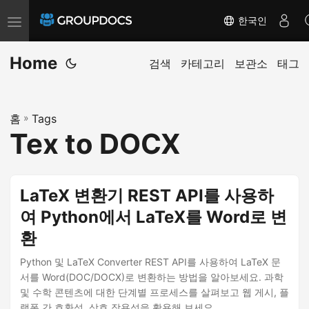
한국인
T
o
Home
g
검색
카테고리
보관소
태그
g
l
홈
»
Tags
e
Tex to DOCX
n
a
v
LaTeX 변환기 REST API를 사용하
i
여 Python에서 LaTeX를 Word로 변
g
환
a
t
Python 및 LaTeX Converter REST API를 사용하여 LaTeX 문
i
서를 Word(DOC/DOCX)로 변환하는 방법을 알아보세요. 과학
및 수학 콘텐츠에 대한 단계별 프로세스를 살펴보고 웹 게시, 플
o
랫폼 간 호환성, 상호 작용성을 활용해 보세요.