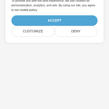
To provide you with the best experience, we use cookies for
personalization, analytics, and ads. By using our site, you agree
to
our cookie policy
.
ACCEPT
CUSTOMIZE
DENY
집
제품