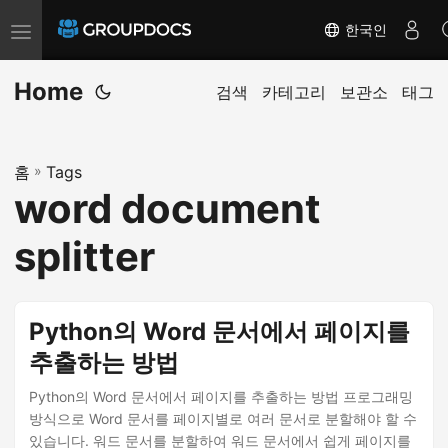
한국인
T
o
Home
g
검색
카테고리
보관소
태그
g
l
홈
»
Tags
e
word document
n
a
splitter
v
i
g
Python의 Word 문서에서 페이지를
a
추출하는 방법
t
i
Python의 Word 문서에서 페이지를 추출하는 방법 프로그래밍
방식으로 Word 문서를 페이지별로 여러 문서로 분할해야 할 수
o
있습니다. 워드 문서를 분할하여 워드 문서에서 쉽게 페이지를