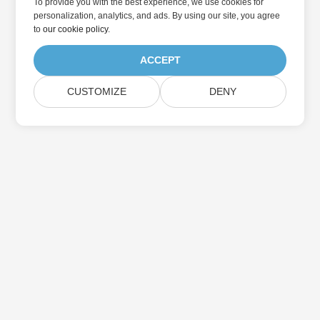
To provide you with the best experience, we use cookies for
personalization, analytics, and ads. By using our site, you agree
to
our cookie policy
.
ACCEPT
CUSTOMIZE
DENY
집
제품