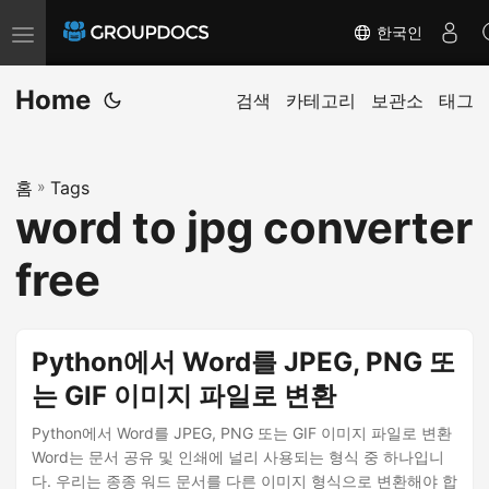
한국인
T
o
Home
g
검색
카테고리
보관소
태그
g
l
홈
»
Tags
e
word to jpg converter
n
a
free
v
i
g
Python에서 Word를 JPEG, PNG 또
a
는 GIF 이미지 파일로 변환
t
i
Python에서 Word를 JPEG, PNG 또는 GIF 이미지 파일로 변환
Word는 문서 공유 및 인쇄에 널리 사용되는 형식 중 하나입니
o
다. 우리는 종종 워드 문서를 다른 이미지 형식으로 변환해야 합