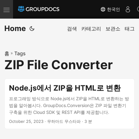
한국인
T
o
Home
g
검색
카테고리
보관소
태그
g
l
홈
»
Tags
e
ZIP File Converter
n
a
v
Node.js에서 ZIP을 HTML로 변환
i
g
프로그래밍 방식으로 Node.js에서 ZIP을 HTML로 변환하는 방
법을 알아봅시다. GroupDocs.Conversion은 ZIP 파일 변환기
a
구축을 위한 Cloud SDK 및 REST API를 제공합니다.
t
October 25, 2023
· 무하마드 무스타파 · 3 분
i
o