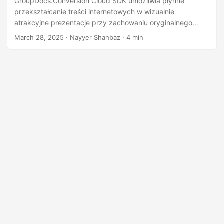
GroupDocs.Conversion Cloud SDK umożliwia płynne
n
przekształcanie treści internetowych w wizualnie
atrakcyjne prezentacje przy zachowaniu oryginalnego
formatowania.
March 28, 2025
· Nayyer Shahbaz · 4 min