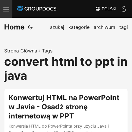
POLSKI
T
o
Home
g
szukaj
kategorie
archiwum
tagi
g
l
Strona Główna
»
Tags
e
convert html to ppt in
n
a
java
v
i
g
Konwertuj HTML na PowerPoint
a
w Javie - Osadź stronę
t
internetową w PPT
i
o
Konwersja HTML do PowerPointa przy użyciu Java i