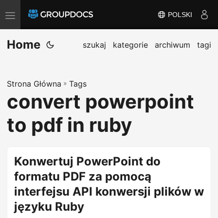
POLSKI
T
o
Home
g
szukaj
kategorie
archiwum
tagi
g
l
Strona Główna
»
Tags
e
convert powerpoint
n
a
to pdf in ruby
v
i
g
Konwertuj PowerPoint do
a
formatu PDF za pomocą
t
interfejsu API konwersji plików w
i
języku Ruby
o