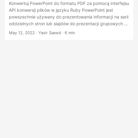
n
Konwertuj PowerPoint do formatu PDF za pomocą interfejsu
API konwersji plików w języku Ruby PowerPoint jest
powszechnie używany do prezentowania informacji na serii
oddzielnych stron lub slajdów do prezentacji grupowych w
organizacjach biznesowych. W niektórych przypadkach
May 12, 2022
· Yasir Saeed · 6 min
może być konieczne programowe przekonwertowanie
prezentacji programu PowerPoint na format PDF. W tym
artykule dowiemy się, jak przekonwertować PowerPoint do
formatu PDF za pomocą File Conversion API w Ruby. W
tym artykule zostaną omówione następujące tematy: