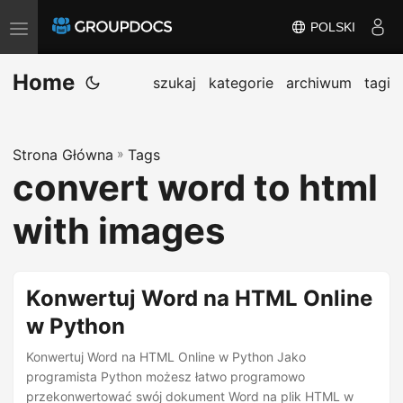
POLSKI
T
o
Home
g
szukaj
kategorie
archiwum
tagi
g
l
Strona Główna
»
Tags
e
convert word to html
n
a
with images
v
i
g
Konwertuj Word na HTML Online
a
w Python
t
i
Konwertuj Word na HTML Online w Python Jako
programista Python możesz łatwo programowo
o
przekonwertować swój dokument Word na plik HTML w