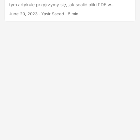
n
tym artykule przyjrzymy się, jak scalić pliki PDF w
aplikacjach C# przy użyciu zestawu GroupDocs.Merger
June 20, 2023
· Yasir Saeed · 8 min
Cloud SDK dla platformy .Net. Ten zestaw SDK zapewnia
niezawodne rozwiązanie do łączenia plików PDF przy
jednoczesnym zachowaniu ich formatowania i układu.