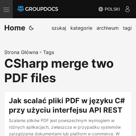
POLSKI
T
o
Home
g
szukaj
kategorie
archiwum
tagi
g
l
Strona Główna
»
Tags
e
CSharp merge two
n
a
PDF files
v
i
g
Jak scalać pliki PDF w języku C#
a
przy użyciu interfejsu API REST
t
i
Scalanie plików PDF jest powszechnym wymogiem w
różnych aplikacjach, zwłaszcza w przypadku systemów
o
zarządzania dokumentami lub platform e-commerce. W