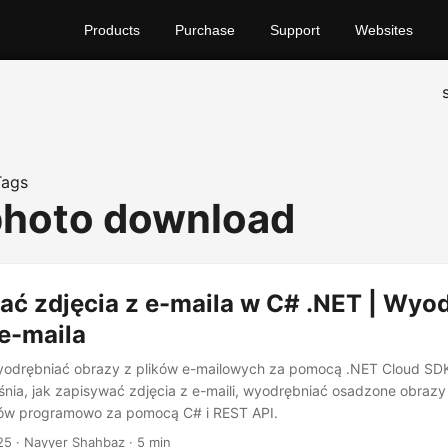
Products
Purchase
Support
Websites
Tags
photo download
ać zdjęcia z e-maila w C# .NET | Wyod
e-maila
wyodrębniać obrazy z plików e-mailowych za pomocą .NET Cloud SD
ia, jak zapisywać zdjęcia z e-maili, wyodrębniać osadzone obrazy 
zów programowo za pomocą C# i REST API.
25
· Nayyer Shahbaz · 5 min