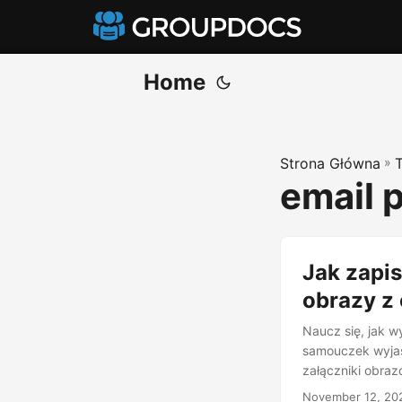
Home
Strona Główna
»
email 
Jak zapis
obrazy z 
Naucz się, jak 
samouczek wyjaśn
załączniki obra
November 12, 20