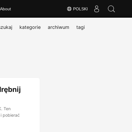
About
POLSKI
szukaj
kategorie
archiwum
tagi
rębnij
K. Ten
i pobierać