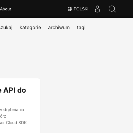
About
POLSKI
szukaj
kategorie
archiwum
tagi
e API do
yodrębniania
wórz
ser Cloud SDK