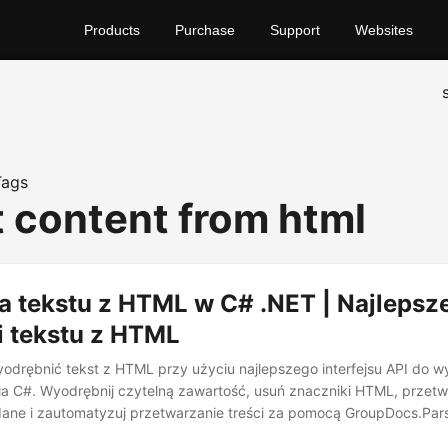
Products
Purchase
Support
Websites
Tags
t content from html
a tekstu z HTML w C# .NET | Najlepsz
i tekstu z HTML
yodrębnić tekst z HTML przy użyciu najlepszego interfejsu API do w
la C#. Wyodrębnij czytelną zawartość, usuń znaczniki HTML, przet
ane i zautomatyzuj przetwarzanie treści za pomocą GroupDocs.Par