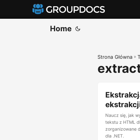
Home
Strona Główna
»
extrac
Ekstrakcj
ekstrakcj
Naucz się, jak w
tekstu z HTML d
zorganizowane d
dla .NET.