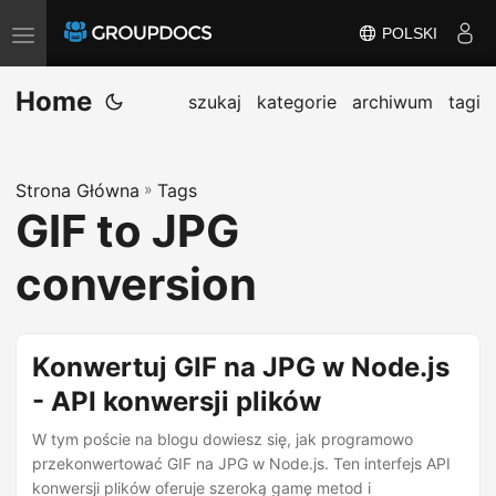
POLSKI
T
o
Home
g
szukaj
kategorie
archiwum
tagi
g
l
Strona Główna
»
Tags
e
GIF to JPG
n
a
conversion
v
i
g
Konwertuj GIF na JPG w Node.js
a
- API konwersji plików
t
i
W tym poście na blogu dowiesz się, jak programowo
przekonwertować GIF na JPG w Node.js. Ten interfejs API
o
konwersji plików oferuje szeroką gamę metod i