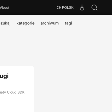
About
POLSKI
szukaj
kategorie
archiwum
tagi
ugi
ety Cloud SDK i