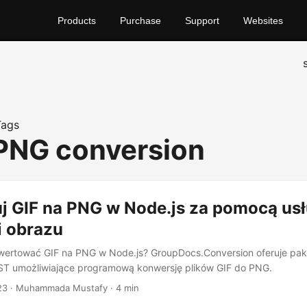
Products
Purchase
Support
Websites
Tags
 PNG conversion
j GIF na PNG w Node.js za pomocą usł
i obrazu
ertować GIF na PNG w Node.js? GroupDocs.Conversion oferuje paki
REST umożliwiające programową konwersję plików GIF do PNG.
23
· Muhammada Mustafy · 4 min