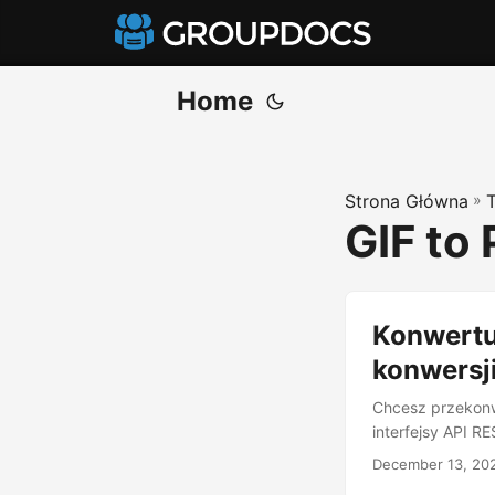
Home
Strona Główna
»
GIF to
Konwertu
konwersj
Chcesz przekonw
interfejsy API 
December 13, 20