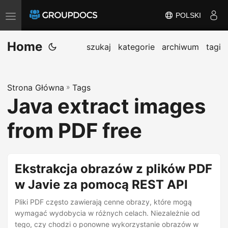
POLSKI
T
o
Home
g
szukaj
kategorie
archiwum
tagi
g
l
Strona Główna
»
Tags
e
Java extract images
n
a
from PDF free
v
i
g
Ekstrakcja obrazów z plików PDF
a
w Javie za pomocą REST API
t
i
Pliki PDF często zawierają cenne obrazy, które mogą
wymagać wydobycia w różnych celach. Niezależnie od
o
tego, czy chodzi o ponowne wykorzystanie obrazów w