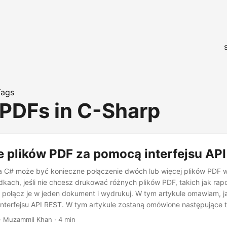
Tags
PDFs in C-Sharp
e plików PDF za pomocą interfejsu AP
a C# może być konieczne połączenie dwóch lub więcej plików PDF w
kach, jeśli nie chcesz drukować różnych plików PDF, takich jak rapor
 połącz je w jeden dokument i wydrukuj. W tym artykule omawiam, jak
terfejsu API REST. W tym artykule zostaną omówione następujące te
a plików i zestaw .NET SDK Scal pliki PDF za pomocą interfejsu API 
· Muzammil Khan · 4 min
a plików i zestaw .