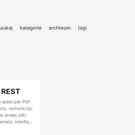
szukaj
kategorie
archiwum
tagi
I REST
 jeden plik PDF.
ty, rachunki itp.
 scalać pliki
maty: Interfejs
REST Interfejs