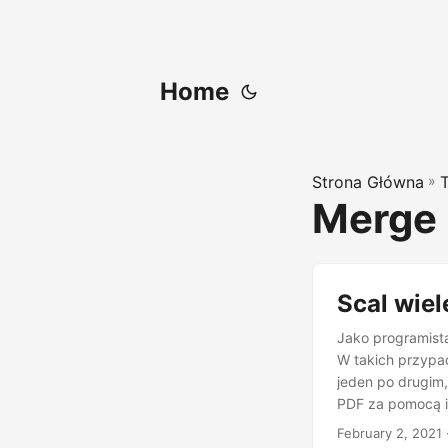
Home
Strona Główna
»
Merge 
Scal wiel
Jako programist
W takich przypad
jeden po drugim,
PDF za pomocą in
API REST łączeni
February 2, 2021
API REST łączeni