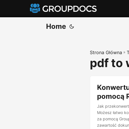
Home
Strona Główna
»
pdf to
Konwertu
pomocą 
Jak przekonwert
Możesz łatwo k
za pomocą Group
zawartość dokum