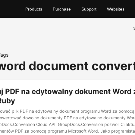
Products
Purchase
Support
Websites
Tags
 word document conver
j PDF na edytowalny dokument Word 
Ruby
ować plik PDF na edytowalny dokument programu Word za pomocą
onwertować dowolne dokumenty PDF na edytowalne dokumenty Wo
Docs.Conversion Cloud API. GroupDocs.Conversion pozwoli Ci aktu
entów PDF za pomocą programu Microsoft Word. Jako programista 