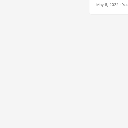
możesz program
May 6, 2022
· Yas
artykule dowiem
pomocą interfej