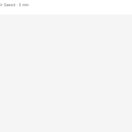
owo konwertować pliki PDF na dokumenty Word (DOC lub DOCX) w
ir Saeed · 5 min
y się, jak przekonwertować plik PDF na edytowalny dokument prog
sów API REST w chmurze Ruby.