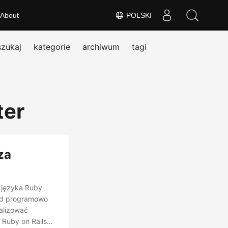
About
POLSKI
szukaj
kategorie
archiwum
tagi
ter
za
 języka Ruby
rd programowo
alizować
Ruby on Rails