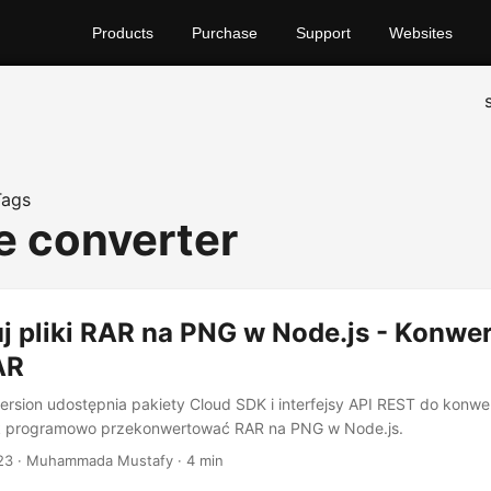
Products
Purchase
Support
Websites
Tags
le converter
j pliki RAR na PNG w Node.js - Konwer
AR
sion udostępnia pakiety Cloud SDK i interfejsy API REST do konwe
k programowo przekonwertować RAR na PNG w Node.js.
23
· Muhammada Mustafy · 4 min