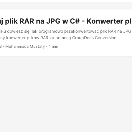
j plik RAR na JPG w C# - Konwerter p
ku dowiesz się, jak programowo przekonwertować plik RAR na JPG 
sny konwerter plików RAR za pomocą GroupDocs.Conversion.
3
· Muhammada Mustafy · 4 min