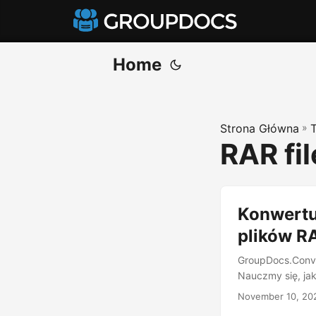
Home
Strona Główna
»
RAR fi
Konwertu
plików R
GroupDocs.Conver
Nauczmy się, ja
November 10, 20