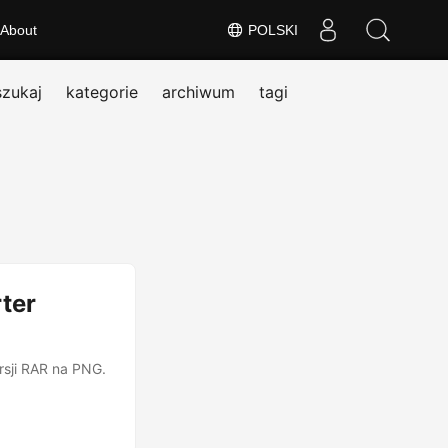
About
POLSKI
szukaj
kategorie
archiwum
tagi
ter
rsji RAR na PNG.