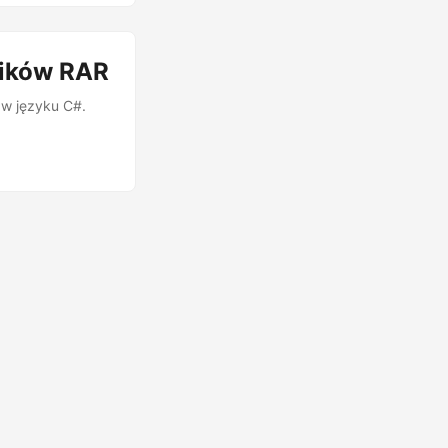
lików RAR
w języku C#.