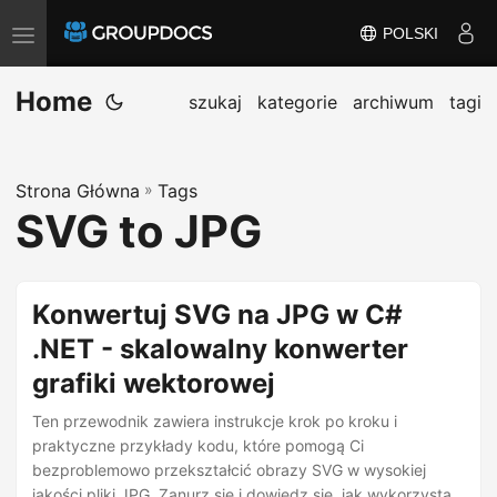
POLSKI
T
o
Home
g
szukaj
kategorie
archiwum
tagi
g
l
Strona Główna
»
Tags
e
SVG to JPG
n
a
v
Konwertuj SVG na JPG w C#
i
.NET - skalowalny konwerter
g
grafiki wektorowej
a
t
Ten przewodnik zawiera instrukcje krok po kroku i
i
praktyczne przykłady kodu, które pomogą Ci
bezproblemowo przekształcić obrazy SVG w wysokiej
o
jakości pliki JPG. Zanurz się i dowiedz się, jak wykorzystać