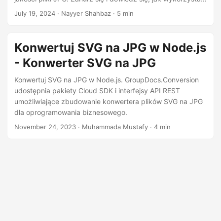
n
moc pakietu GroupDocs.Conversion Cloud SDK do
July 19, 2024
· Nayyer Shahbaz · 5 min
wydajnego i skutecznego przetwarzania obrazów.
Konwertuj SVG na JPG w Node.js
- Konwerter SVG na JPG
Konwertuj SVG na JPG w Node.js. GroupDocs.Conversion
udostępnia pakiety Cloud SDK i interfejsy API REST
umożliwiające zbudowanie konwertera plików SVG na JPG
dla oprogramowania biznesowego.
November 24, 2023
· Muhammada Mustafy · 4 min